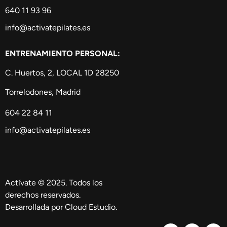
640 11 93 96
info@activatepilates.es
ENTRENAMIENTO PERSONAL:
C. Huertos, 2, LOCAL 1D 28250
Torrelodones, Madrid
604 22 84 11
info@activatepilates.es
Actívate © 2025. Todos los
derechos reservados.
Desarrollada por Cloud Estudio.
F
I
Y