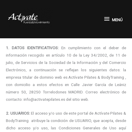
Ir
MENÚ
al
contenido
MENÚ
1. DATOS IDENTIFICATIVOS:
En cumplimiento con el deber de
información recogido en artículo 10 de la Ley 34/2002, de 11 de
julio, de Servicios de la Sociedad de la Información y del Comercio
Electrónico, a continuación se reflejan los siguientes datos: la
empresa titular de dominio web es Actívate Pilates & BodyTraining ,
con domicilio a estos efectos en Calle Javier García de Leániz
número 50, 28250 Torrelodones MADRID.
Correo electrónico de
contacto: info@activatepilates.es del sitio web.
2. USUARIOS:
El acceso y/o uso de este portal de Actívate Pilates &
BodyTraining atribuye la condición de USUARIO, que acepta, desde
dicho acceso y/o uso, las Condiciones Generales de Uso aquí