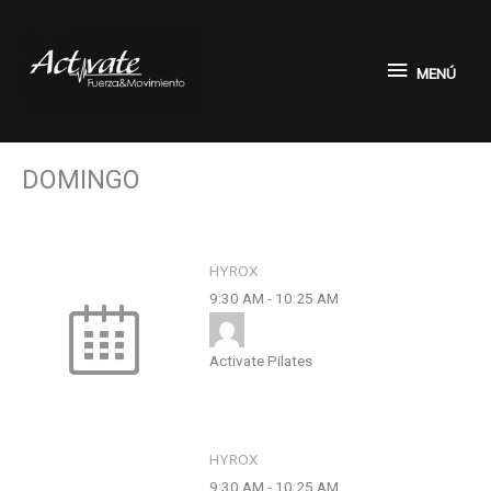
Ir
MENÚ
al
contenido
MENÚ
DOMINGO
Por
Activate Pilates
/
24/10/2025
HYROX
9:30 AM
-
10:25 AM
Activate Pilates
HYROX
9:30 AM
-
10:25 AM