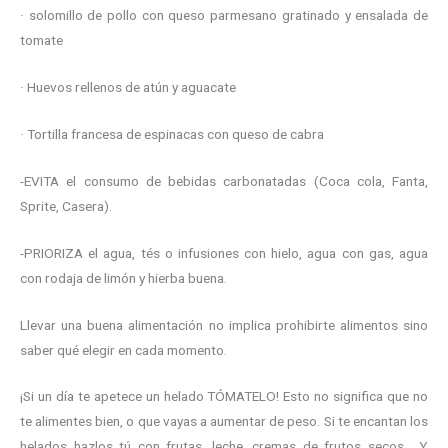
· solomillo de pollo con queso parmesano gratinado y ensalada de
tomate
· Huevos rellenos de atún y aguacate
· Tortilla francesa de espinacas con queso de cabra
-EVITA el consumo de bebidas carbonatadas (Coca cola, Fanta,
Sprite, Casera).
-PRIORIZA el agua, tés o infusiones con hielo, agua con gas, agua
con rodaja de limón y hierba buena.
Llevar una buena alimentación no implica prohibirte alimentos sino
saber qué elegir en cada momento.
¡Si un día te apetece un helado TÓMATELO! Esto no significa que no
te alimentes bien, o que vayas a aumentar de peso. Si te encantan los
helados hazlos tú con frutas, leche, cremas de frutos secos… Y