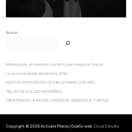
Buscar
Menopausia: el momento perfecto para empezar fuerza
La nueva pirámide alimentaria 2026
NUEVOS PROPÓSITOS DE SALUD PARA ESTE AÑO
TALLER DE DULCES NAVIDEÑOS
CREATINA EN LA MUJER: EVIDENCIA, BENEFICIOS Y MITOS
Copyright © 2026
Activate Pilates
| Diseño web
Cloud Estudio